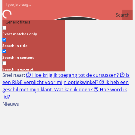
Search
Generic filters
Exact matches only
Search in title
Search in content
Search in excerpt
Snel naar:
Hoe krijg ik toegang tot de cursussen?
Is
een RI&E verplicht voor mijn optiekwinkel?
Ik heb een
geschil met mijn klant. Wat kan ik doen?
Hoe word ik
lid?
Nieuws