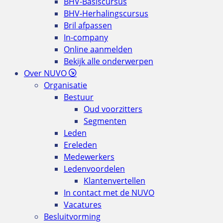
BHV-Basiscursus
BHV-Herhalingscursus
Bril afpassen
In-company
Online aanmelden
Bekijk alle onderwerpen
Over NUVO
Organisatie
Bestuur
Oud voorzitters
Segmenten
Leden
Ereleden
Medewerkers
Ledenvoordelen
Klantenvertellen
In contact met de NUVO
Vacatures
Besluitvorming