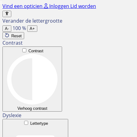
Ga
Vind een opticien
Inloggen
Lid worden
naar
de
Verander de lettergrootte
inhoud
100
%
A-
A+
Reset
Contrast
Contrast
Verhoog contrast
Dyslexie
Lettertype