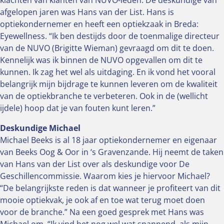
klachten van klanten van NUVO-leden. De deskundige van
afgelopen jaren was Hans van der List. Hans is
optiekondernemer en heeft een optiekzaak in Breda:
Eyewellness. “Ik ben destijds door de toenmalige directeur
van de NUVO (Brigitte Wieman) gevraagd om dit te doen.
Kennelijk was ik binnen de NUVO opgevallen om dit te
kunnen. Ik zag het wel als uitdaging. En ik vond het vooral
belangrijk mijn bijdrage te kunnen leveren om de kwaliteit
van de optiekbranche te verbeteren. Ook in de (wellicht
ijdele) hoop dat je van fouten kunt leren.”
Deskundige Michael
Michael Beeks is al 18 jaar optiekondernemer en eigenaar
van Beeks Oog & Oor in ‘s Gravenzande. Hij neemt de taken
van Hans van der List over als deskundige voor De
Geschillencommissie. Waarom kies je hiervoor Michael?
“De belangrijkste reden is dat wanneer je profiteert van dit
mooie optiekvak, je ook af en toe wat terug moet doen
voor de branche.” Na een goed gesprek met Hans was