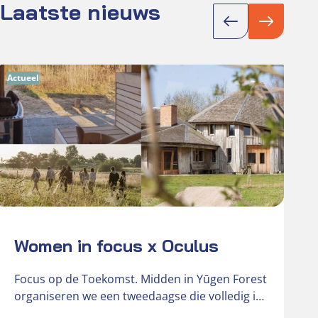
Laatste nieuws
Actueel
Act
Women in focus x Oculus
w
Focus op de Toekomst. Midden in Yūgen Forest
organiseren we een tweedaagse die volledig in
het teken staat van…