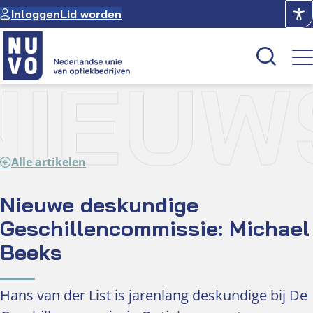
Ga
Inloggen
Lid worden
naar
de
inhoud
NIEUW
Kenniscentrum
Academie
Alle artikelen
Over NUVO
Oculus
Nieuwe deskundige
Geschillencommissie: Michael
Optiekcentrum
Beeks
Hans van der List is jarenlang deskundige bij De