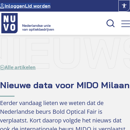
Ga
Inloggen
Lid worden
naar
de
inhoud
NIEUW
Kenniscentrum
Academie
Alle artikelen
Over NUVO
Oculus
Nieuwe data voor MIDO Milaan
Optiekcentrum
Eerder vandaag lieten we weten dat de
Nederlandse beurs Bold Optical Fair is
verplaatst. Kort daarop volgde het nieuws dat
ook de internationale beurs MIDO is verplaatst