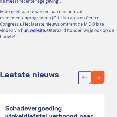
de meest recente regelgeving”.
Mido geeft aan te werken aan een bomvol
evenementenprogramma (Otticlub area en Centro
Congressi). Het laatste nieuws omtrent de MIDO is te
vinden via
hun website
. Uiteraard houden wij je ook op de
hoogte!
Laatste nieuws
Actueel
Act
Schadevergoeding
K
winkeldiefstal verhoogd naar