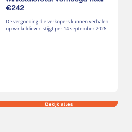
D
€242
r
o
De vergoeding die verkopers kunnen verhalen
b
op winkeldieven stijgt per 14 september 2026
van € 181 naar € 242….
Bekijk alles