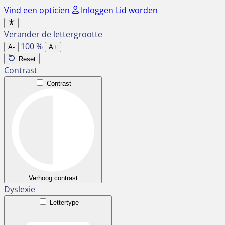
Ga
Vind een opticien
Inloggen
Lid worden
naar
de
Verander de lettergrootte
inhoud
100
%
A-
A+
Reset
Contrast
Contrast
Verhoog contrast
Dyslexie
Lettertype