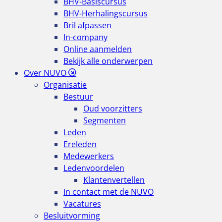
BHV-Basiscursus
BHV-Herhalingscursus
Bril afpassen
In-company
Online aanmelden
Bekijk alle onderwerpen
Over NUVO
Organisatie
Bestuur
Oud voorzitters
Segmenten
Leden
Ereleden
Medewerkers
Ledenvoordelen
Klantenvertellen
In contact met de NUVO
Vacatures
Besluitvorming