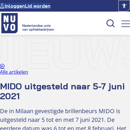
Ga
Inloggen
Lid worden
naar
de
inhoud
NIEUW
Kenniscentrum
Academie
Over NUVO
Alle artikelen
Oculus
MIDO uitgesteld naar 5-7 juni
2021
Optiekcentrum
De in Milaan gevestigde brillenbeurs MIDO is
uitgesteld naar 5 tot en met 7 juni 2021. De
eerdere datum was 6 tot en met 8 februari. Het