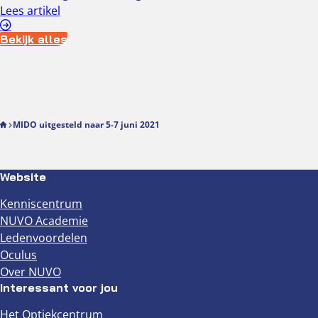
Lees artikel
Bekijk alles
MIDO uitgesteld naar 5-7 juni 2021
Website
Kenniscentrum
NUVO Academie
Ledenvoordelen
Oculus
Over NUVO
Interessant voor jou
Het Optiekcentrum