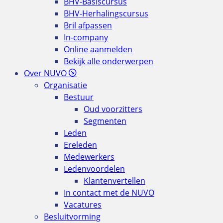
BHV-Basiscursus
BHV-Herhalingscursus
Bril afpassen
In-company
Online aanmelden
Bekijk alle onderwerpen
Over NUVO
Organisatie
Bestuur
Oud voorzitters
Segmenten
Leden
Ereleden
Medewerkers
Ledenvoordelen
Klantenvertellen
In contact met de NUVO
Vacatures
Besluitvorming