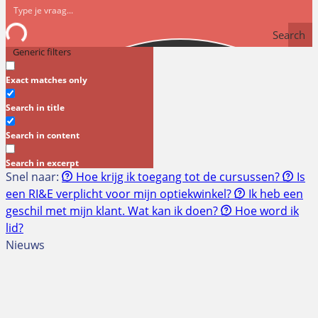
Search
Generic filters
Exact matches only
Search in title
Search in content
Search in excerpt
Snel naar:
Hoe krijg ik toegang tot de cursussen?
Is
een RI&E verplicht voor mijn optiekwinkel?
Ik heb een
geschil met mijn klant. Wat kan ik doen?
Hoe word ik
lid?
Nieuws