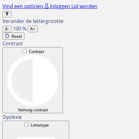
Ga
Vind een opticien
Inloggen
Lid worden
naar
de
Verander de lettergrootte
inhoud
100
%
A-
A+
Reset
Contrast
Contrast
Verhoog contrast
Dyslexie
Lettertype