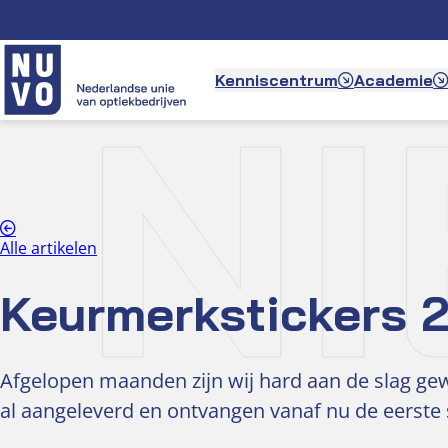
Ga
naar
de
N
Kenniscentrum
Academie
inhoud
Alle artikelen
Keurmerkstickers 2
Afgelopen maanden zijn wij hard aan de slag ge
al aangeleverd en ontvangen vanaf nu de eerste