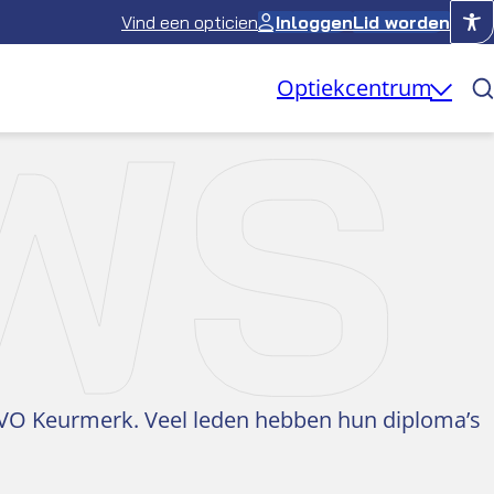
Vind een opticien
Inloggen
Lid worden
WS
Optiekcentrum
UVO Keurmerk. Veel leden hebben hun diploma’s