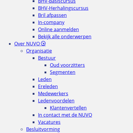
BHV-Basiscursus
BHV-Herhalingscursus
Bril afpassen
In-company
Online aanmelden
Bekijk alle onderwerpen
Over NUVO
Organisatie
Bestuur
Oud voorzitters
Segmenten
Leden
Ereleden
Medewerkers
Ledenvoordelen
Klantenvertellen
In contact met de NUVO
Vacatures
Besluitvorming