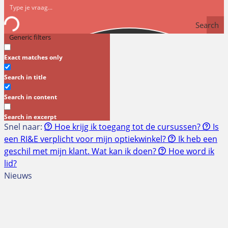
Search
Generic filters
Exact matches only
Search in title
Search in content
Search in excerpt
Snel naar:
Hoe krijg ik toegang tot de cursussen?
Is
een RI&E verplicht voor mijn optiekwinkel?
Ik heb een
geschil met mijn klant. Wat kan ik doen?
Hoe word ik
lid?
Nieuws