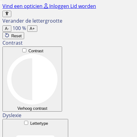
Ga
Vind een opticien
Inloggen
Lid worden
naar
de
Verander de lettergrootte
inhoud
100
%
A-
A+
Reset
Contrast
Contrast
Verhoog contrast
Dyslexie
Lettertype