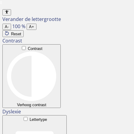
Ga
naar
Verander de lettergrootte
de
100
%
inhoud
A-
A+
Reset
Contrast
Contrast
Verhoog contrast
Dyslexie
Lettertype