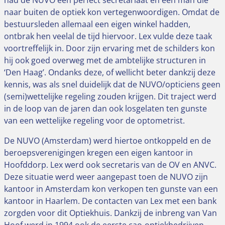
naar buiten de optiek kon vertegenwoordigen. Omdat de
bestuursleden allemaal een eigen winkel hadden,
ontbrak hen veelal de tijd hiervoor. Lex vulde deze taak
voortreffelijk in. Door zijn ervaring met de schilders kon
hij ook goed overweg met de ambtelijke structuren in
‘Den Haag’. Ondanks deze, of wellicht beter dankzij deze
kennis, was als snel duidelijk dat de NUVO/opticiens geen
(semi)wettelijke regeling zouden krijgen. Dit traject werd
in de loop van de jaren dan ook losgelaten ten gunste
van een wettelijke regeling voor de optometrist.
De NUVO (Amsterdam) werd hiertoe ontkoppeld en de
beroepsverenigingen kregen een eigen kantoor in
Hoofddorp. Lex werd ook secretaris van de OV en ANVC.
Deze situatie werd weer aangepast toen de NUVO zijn
kantoor in Amsterdam kon verkopen ten gunste van een
kantoor in Haarlem. De contacten van Lex met een bank
zorgden voor dit Optiekhuis. Dankzij de inbreng van Van
Hoof werd in 1994 ook de eerste cao-optiekbedrijven