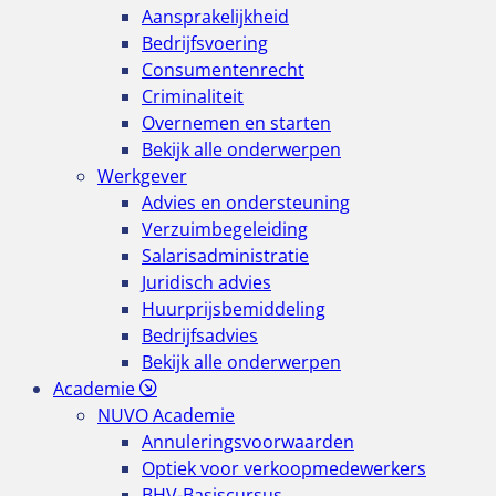
Aansprakelijkheid
Bedrijfsvoering
Consumentenrecht
Criminaliteit
Overnemen en starten
Bekijk alle onderwerpen
Werkgever
Advies en ondersteuning
Verzuimbegeleiding
Salarisadministratie
Juridisch advies
Huurprijsbemiddeling
Bedrijfsadvies
Bekijk alle onderwerpen
Academie
NUVO Academie
Annuleringsvoorwaarden
Optiek voor verkoopmedewerkers
BHV-Basiscursus