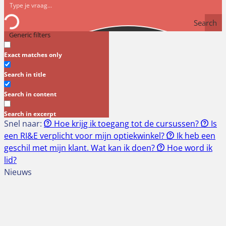
Search
Generic filters
Exact matches only
Search in title
Search in content
Search in excerpt
Snel naar:
Hoe krijg ik toegang tot de cursussen?
Is
een RI&E verplicht voor mijn optiekwinkel?
Ik heb een
geschil met mijn klant. Wat kan ik doen?
Hoe word ik
lid?
Nieuws