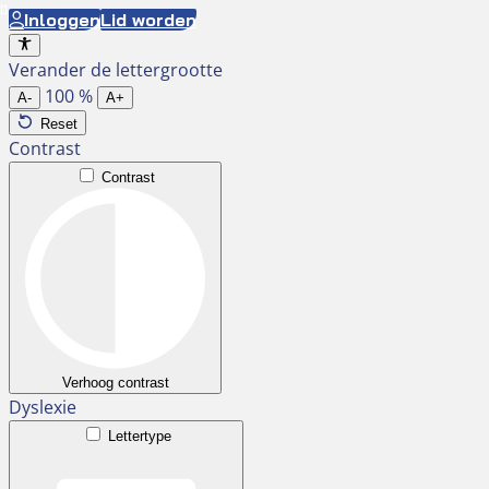
Ga
Inloggen
Lid worden
naar
Verander de lettergrootte
de
100
%
inhoud
A-
A+
Reset
Contrast
Contrast
Verhoog contrast
Dyslexie
Lettertype