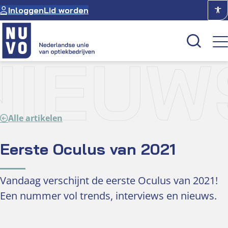
Ga
Inloggen
Lid worden
naar
de
inhoud
NIEUW
Kenniscentrum
Academie
Alle artikelen
Over NUVO
Oculus
Eerste Oculus van 2021
Optiekcentrum
Vandaag verschijnt de eerste Oculus van 2021!
Een nummer vol trends, interviews en nieuws.