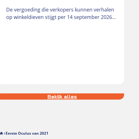
o
De vergoeding die verkopers kunnen verhalen
b
op winkeldieven stijgt per 14 september 2026
van € 181 naar € 242….
Bekijk alles
Eerste Oculus van 2021