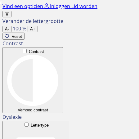
Ga
Vind een opticien
Inloggen
Lid worden
naar
de
Verander de lettergrootte
inhoud
100
%
A-
A+
Reset
Contrast
Contrast
Verhoog contrast
Dyslexie
Lettertype