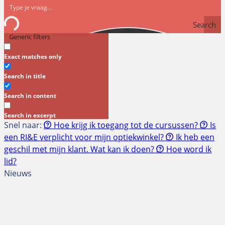
Search
Generic filters
Exact matches only
Search in title
Search in content
Search in excerpt
Snel naar:
Hoe krijg ik toegang tot de cursussen?
Is
een RI&E verplicht voor mijn optiekwinkel?
Ik heb een
geschil met mijn klant. Wat kan ik doen?
Hoe word ik
lid?
Nieuws