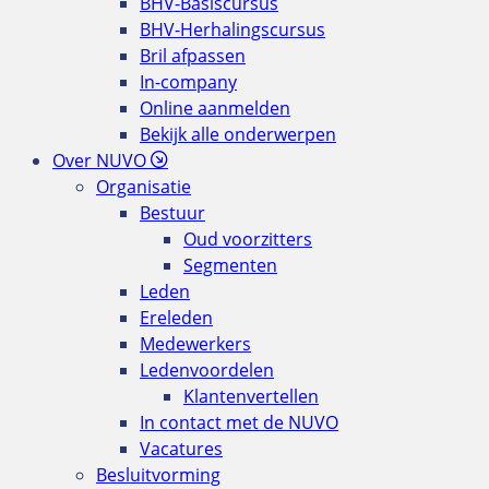
BHV-Basiscursus
BHV-Herhalingscursus
Bril afpassen
In-company
Online aanmelden
Bekijk alle onderwerpen
Over NUVO
Organisatie
Bestuur
Oud voorzitters
Segmenten
Leden
Ereleden
Medewerkers
Ledenvoordelen
Klantenvertellen
In contact met de NUVO
Vacatures
Besluitvorming