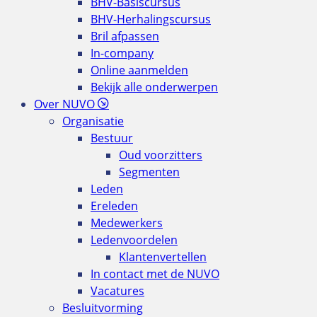
BHV-Basiscursus
BHV-Herhalingscursus
Bril afpassen
In-company
Online aanmelden
Bekijk alle onderwerpen
Over NUVO
Organisatie
Bestuur
Oud voorzitters
Segmenten
Leden
Ereleden
Medewerkers
Ledenvoordelen
Klantenvertellen
In contact met de NUVO
Vacatures
Besluitvorming