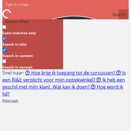
Search
Generic filters
Exact matches only
Search in title
Search in content
Search in excerpt
Snel naar:
Hoe krijg ik toegang tot de cursussen?
Is
een RI&E verplicht voor mijn optiekwinkel?
Ik heb een
geschil met mijn klant. Wat kan ik doen?
Hoe word ik
lid?
Nieuws