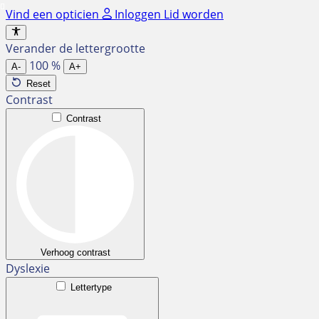
Ga
Vind een opticien
Inloggen
Lid worden
naar
de
Verander de lettergrootte
inhoud
100
%
A-
A+
Reset
Contrast
Contrast
Verhoog contrast
Dyslexie
Lettertype