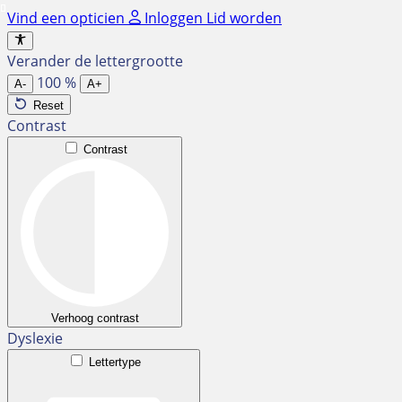
Ga
Vind een opticien
Inloggen
Lid worden
naar
de
Verander de lettergrootte
inhoud
100
%
A-
A+
Reset
Contrast
Contrast
Verhoog contrast
Dyslexie
Lettertype