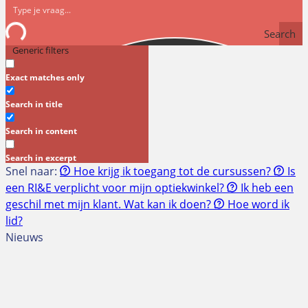
Search
Generic filters
Exact matches only
Search in title
Search in content
Search in excerpt
Snel naar:
Hoe krijg ik toegang tot de cursussen?
Is
een RI&E verplicht voor mijn optiekwinkel?
Ik heb een
geschil met mijn klant. Wat kan ik doen?
Hoe word ik
lid?
Nieuws