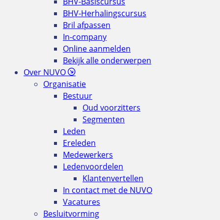
BHV-Basiscursus
BHV-Herhalingscursus
Bril afpassen
In-company
Online aanmelden
Bekijk alle onderwerpen
Over NUVO
Organisatie
Bestuur
Oud voorzitters
Segmenten
Leden
Ereleden
Medewerkers
Ledenvoordelen
Klantenvertellen
In contact met de NUVO
Vacatures
Besluitvorming