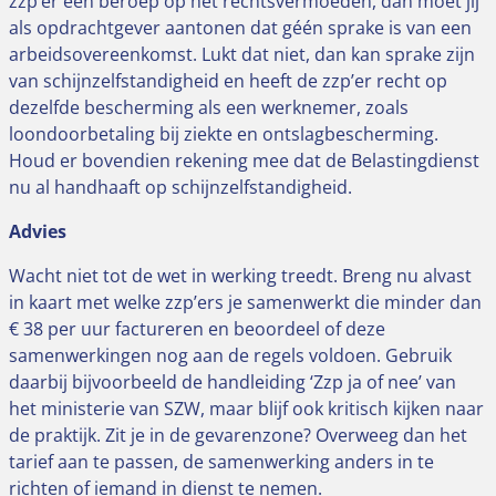
zzp’er een beroep op het rechtsvermoeden, dan moet jij
als opdrachtgever aantonen dat géén sprake is van een
arbeidsovereenkomst. Lukt dat niet, dan kan sprake zijn
van schijnzelfstandigheid en heeft de zzp’er recht op
dezelfde bescherming als een werknemer, zoals
loondoorbetaling bij ziekte en ontslagbescherming.
Houd er bovendien rekening mee dat de Belastingdienst
nu al handhaaft op schijnzelfstandigheid.
Advies
Wacht niet tot de wet in werking treedt. Breng nu alvast
in kaart met welke zzp’ers je samenwerkt die minder dan
€ 38 per uur factureren en beoordeel of deze
samenwerkingen nog aan de regels voldoen. Gebruik
daarbij bijvoorbeeld de handleiding ‘Zzp ja of nee’ van
het ministerie van SZW, maar blijf ook kritisch kijken naar
de praktijk. Zit je in de gevarenzone? Overweeg dan het
tarief aan te passen, de samenwerking anders in te
richten of iemand in dienst te nemen.