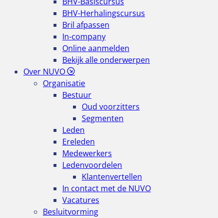
BHV-Basiscursus
BHV-Herhalingscursus
Bril afpassen
In-company
Online aanmelden
Bekijk alle onderwerpen
Over NUVO
Organisatie
Bestuur
Oud voorzitters
Segmenten
Leden
Ereleden
Medewerkers
Ledenvoordelen
Klantenvertellen
In contact met de NUVO
Vacatures
Besluitvorming