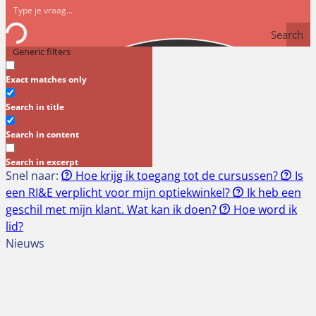
Search
Generic filters
Exact matches only
Search in title
Search in content
Search in excerpt
Snel naar:
Hoe krijg ik toegang tot de cursussen?
Is
een RI&E verplicht voor mijn optiekwinkel?
Ik heb een
geschil met mijn klant. Wat kan ik doen?
Hoe word ik
lid?
Nieuws