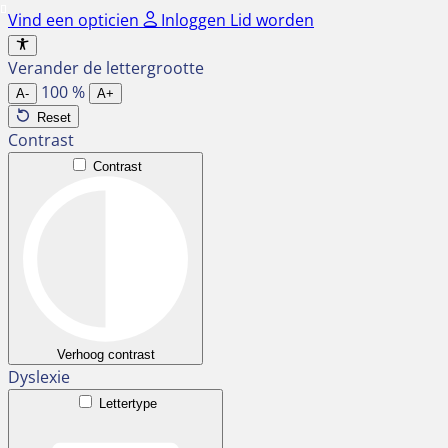
Ga
Vind een opticien
Inloggen
Lid worden
naar
de
Verander de lettergrootte
inhoud
100
%
A-
A+
Reset
Contrast
Contrast
Verhoog contrast
Dyslexie
Lettertype