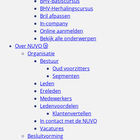
BHV-Basiscursus
BHV-Herhalingscursus
Bril afpassen
In-company
Online aanmelden
Bekijk alle onderwerpen
Over NUVO
Organisatie
Bestuur
Oud voorzitters
Segmenten
Leden
Ereleden
Medewerkers
Ledenvoordelen
Klantenvertellen
In contact met de NUVO
Vacatures
Besluitvorming