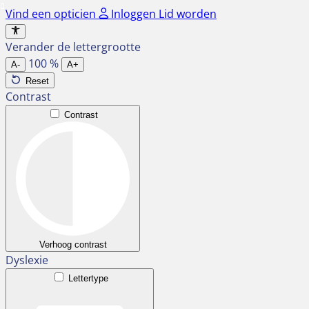
Ga
Vind een opticien
Inloggen
Lid worden
naar
de
Verander de lettergrootte
inhoud
100
%
A-
A+
Reset
Contrast
Contrast
Verhoog contrast
Dyslexie
Lettertype