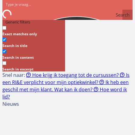
Search
Generic filters
Exact matches only
Search in title
Search in content
Search in excerpt
Snel naar:
Hoe krijg ik toegang tot de cursussen?
Is
een RI&E verplicht voor mijn optiekwinkel?
Ik heb een
geschil met mijn klant. Wat kan ik doen?
Hoe word ik
lid?
Nieuws