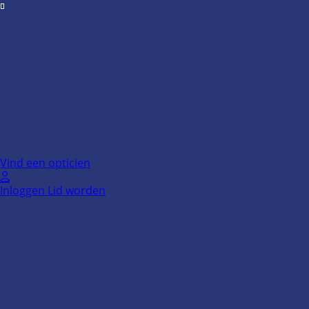
Ga
naar
de
inhoud
Vind een opticien
Inloggen
Lid worden