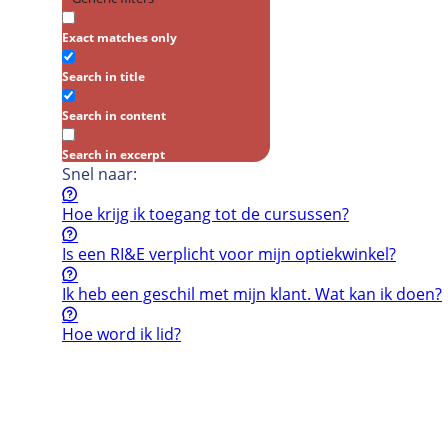
Exact matches only
Search in title
Search in content
Search in excerpt
Snel naar:
Hoe krijg ik toegang tot de cursussen?
Is een RI&E verplicht voor mijn optiekwinkel?
Ik heb een geschil met mijn klant. Wat kan ik doen?
Hoe word ik lid?