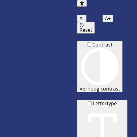
Verander de lettergrootte
A-
100
%
A+
Reset
Contrast
Contrast
Verhoog contrast
Dyslexie
Lettertype