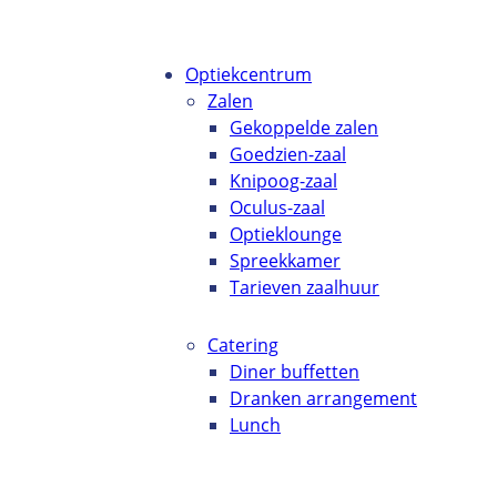
Optiekcentrum
Zalen
Gekoppelde zalen
Goedzien-zaal
Knipoog-zaal
Oculus-zaal
Optieklounge
Spreekkamer
Tarieven zaalhuur
Catering
Diner buffetten
Dranken arrangement
Lunch