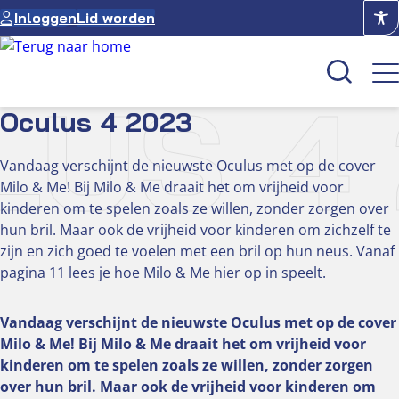
Ga
Inloggen
Lid worden
naar
de
inhoud
US 4
Oculus 4 2023
Kenniscentrum
Vandaag verschijnt de nieuwste Oculus met op de cover
Milo & Me! Bij Milo & Me draait het om vrijheid voor
Academie
kinderen om te spelen zoals ze willen, zonder zorgen over
Over NUVO
hun bril. Maar ook de vrijheid voor kinderen om zichzelf te
Oculus
zijn en zich goed te voelen met een bril op hun neus. Vanaf
pagina 11 lees je hoe Milo & Me hier op in speelt.
Optiekcentrum
Vandaag verschijnt de nieuwste Oculus met op de cover
Milo & Me! Bij Milo & Me draait het om vrijheid voor
kinderen om te spelen zoals ze willen, zonder zorgen
over hun bril. Maar ook de vrijheid voor kinderen om