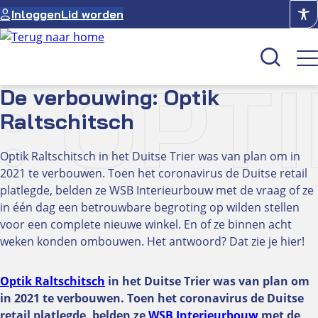
Ga
Inloggen
Lid worden
naar
de
inhoud
 OPT
De verbouwing: Optik
Raltschitsch
Kenniscentrum
Academie
Optik Raltschitsch in het Duitse Trier was van plan om in
Over NUVO
2021 te verbouwen. Toen het coronavirus de Duitse retail
platlegde, belden ze WSB Interieurbouw met de vraag of ze
Oculus
in één dag een betrouwbare begroting op wilden stellen
voor een complete nieuwe winkel. En of ze binnen acht
weken konden ombouwen. Het antwoord? Dat zie je hier!
Optiekcentrum
Optik Raltschitsch
in het Duitse Trier was van plan om
in 2021 te verbouwen. Toen het coronavirus de Duitse
retail platlegde, belden ze
WSB Interieurbouw
met de