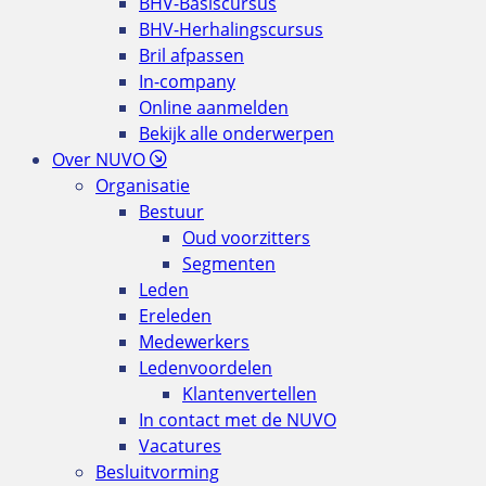
BHV-Basiscursus
BHV-Herhalingscursus
Bril afpassen
In-company
Online aanmelden
Bekijk alle onderwerpen
Over NUVO
Organisatie
Bestuur
Oud voorzitters
Segmenten
Leden
Ereleden
Medewerkers
Ledenvoordelen
Klantenvertellen
In contact met de NUVO
Vacatures
Besluitvorming