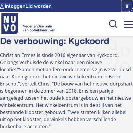
Ga
Inloggen
Lid worden
naar
de
inhoud
WING
De verbouwing: Kyckoord
Kenniscentrum
Christian Ermes is sinds 2016 eigenaar van Kyckoord.
Onlangs verhuisde de winkel naar een nieuwe
Academie
locatie: “Samen met andere ondernemers zijn we verhuisd
Over NUVO
naar Koningsoord, het nieuwe winkelcentrum in Berkel-
Oculus
Enschot”, vertelt Chris. “De bouw van het nieuwe dorpshart
is begonnen in de zomer van 2018. Er is een parkje
aangelegd tussen het oude kloostergebouw en het nieuwe
Optiekcentrum
winkelcentrum. Het winkelcentrum is in de stijl van het
bestaande klooster gebouwd. Twee straten kijken allebei
uit op het klooster, de winkels hebben verschillende
herkenbare accenten.”