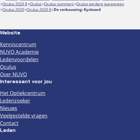
Oculus 2020 8
Oculus
Oculus nummers
Oculus eerdere jaargangen
Oculus 2020
Oculus 2020 8
De verbouwing: Kyckoord
Website
Kenniscentrum
NUVO Academie
Ledenvoordelen
Oculus
Over NUVO
Interessant voor jou
Het Optiekcentrum
Ledenzoeker
Nieuws
Veelgestelde vragen
Contact
Leden