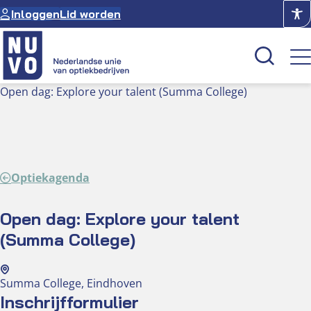
Ga
Inloggen
Lid worden
naar
de
inhoud
Open dag: Explore your talent (Summa College)
Kenniscentrum
Academie
Over NUVO
Optiekagenda
Oculus
Open dag: Explore your talent
(Summa College)
Optiekcentrum
Summa College, Eindhoven
Inschrijfformulier