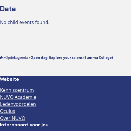
Data
No child events found.
Optiekagenda
Open dag: Explore your talent (Summa College)
Website
Kenniscentrum
NUVO Academie
Ledenvoordelen
Oculus
Over NUVO
Interessant voor jou