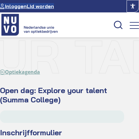
Ga
Inloggen
Lid worden
naar
de
inhoud
UR T
Kenniscentrum
Academie
Optiekagenda
Over NUVO
Oculus
Open dag: Explore your talent
(Summa College)
Optiekcentrum
Inschrijfformulier