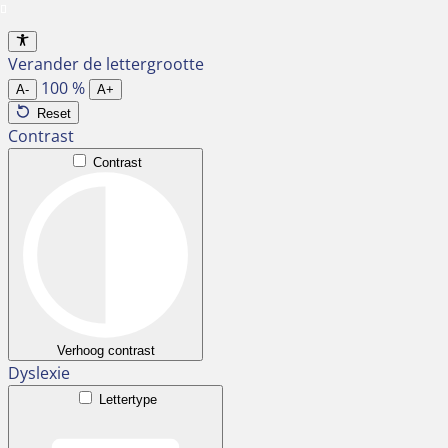
Ga
naar
Verander de lettergrootte
de
100
%
inhoud
A-
A+
Reset
Contrast
Contrast
Verhoog contrast
Dyslexie
Lettertype