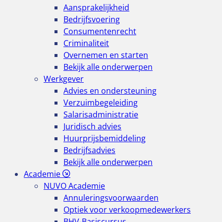
Aansprakelijkheid
Bedrijfsvoering
Consumentenrecht
Criminaliteit
Overnemen en starten
Bekijk alle onderwerpen
Werkgever
Advies en ondersteuning
Verzuimbegeleiding
Salarisadministratie
Juridisch advies
Huurprijsbemiddeling
Bedrijfsadvies
Bekijk alle onderwerpen
Academie
NUVO Academie
Annuleringsvoorwaarden
Optiek voor verkoopmedewerkers
BHV-Basiscursus