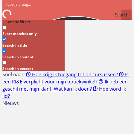
Search
Generic filters
Exact matches only
Search in title
Search in content
Search in excerpt
Snel naar:
Hoe krijg ik toegang tot de cursussen?
Is
een RI&E verplicht voor mijn optiekwinkel?
Ik heb een
geschil met mijn klant. Wat kan ik doen?
Hoe word ik
lid?
Nieuws