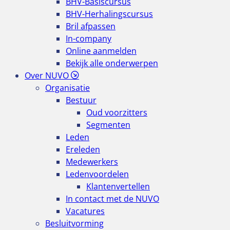
BHV-Basiscursus
BHV-Herhalingscursus
Bril afpassen
In-company
Online aanmelden
Bekijk alle onderwerpen
Over NUVO
Organisatie
Bestuur
Oud voorzitters
Segmenten
Leden
Ereleden
Medewerkers
Ledenvoordelen
Klantenvertellen
In contact met de NUVO
Vacatures
Besluitvorming