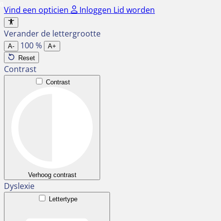
Ga
Vind een opticien
Inloggen
Lid worden
naar
de
Verander de lettergrootte
inhoud
100
%
A-
A+
Reset
Contrast
Contrast
Verhoog contrast
Dyslexie
Lettertype