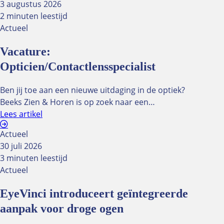
3 augustus 2026
2 minuten leestijd
Optiekcentrum
Actueel
Zalen
Gekoppelde zalen
Vacature:
Goedzien-zaal
Opticien/Contactlensspecialist
Knipoog-zaal
Oculus-zaal
Ben jij toe aan een nieuwe uitdaging in de optiek?
Optieklounge
Beeks Zien & Horen is op zoek naar een…
Spreekkamer
Lees artikel
Tarieven zaalhuur
Actueel
30 juli 2026
Catering
3 minuten leestijd
Diner buffetten
Actueel
Dranken arrangement
Lunch
EyeVinci introduceert geïntegreerde
aanpak voor droge ogen