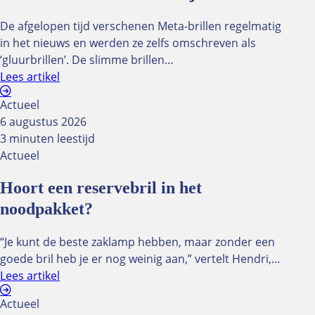
Oculus
De afgelopen tijd verschenen Meta-brillen regelmatig
Abonnement
in het nieuws en werden ze zelfs omschreven als
Adverteren
‘gluurbrillen’. De slimme brillen…
Knipoogjes
Lees artikel
Redactie
Actueel
6 augustus 2026
Oculus 2024
3 minuten leestijd
Bekijk alle Oculus uit 2024
Actueel
Oculus 2025
Hoort een reservebril in het
Bekijk alle Oculus uit 2025
noodpakket?
Oculus 2026
“Je kunt de beste zaklamp hebben, maar zonder een
Bekijk alle Oculus uit 2026
goede bril heb je er nog weinig aan,” vertelt Hendri,…
Lees artikel
NUVO Talk
Actueel