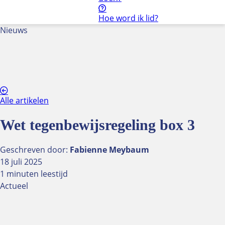
Hoe word ik lid?
Nieuws
Kenniscentrum
Kwaliteit
NUVO Keurmerk
Kwaliteitsstandaard oogmeting
Optiekonderwijs
Alle artikelen
Onderzoek en cijfers
Wie doet wat binnen het optiekbedrijf?
Wet tegenbewijsregeling box 3
Zorg(verzekeraars)
Bekijk alle onderwerpen
Geschreven door:
Fabienne Meybaum
18 juli 2025
Ondernemen
1 minuten leestijd
Aansprakelijkheid
Actueel
Bedrijfsvoering
Consumentenrecht
Criminaliteit