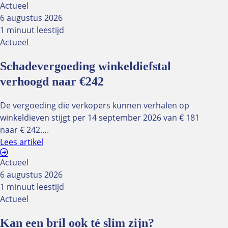
Klantenvertellen
Actueel
6 augustus 2026
1 minuut leestijd
In contact met de NUVO
Actueel
Vacatures
Schadevergoeding winkeldiefstal
Besluitvorming
verhoogd naar €242
Jaarverslag
ALV 2025
De vergoeding die verkopers kunnen verhalen op
winkeldieven stijgt per 14 september 2026 van € 181
Low vision
naar € 242….
Handig voor de low-visionspecialist
Lees artikel
Kwaliteitsgroep Low Vision
Vind een low-visionspecialist
Actueel
Wat doet een low-visionspecialist
6 augustus 2026
1 minuut leestijd
Ledenvoordelen
Actueel
Kan een bril ook té slim zijn?
Oculus