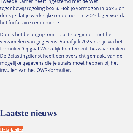
Tweede Kamer heeft ingestemd met de Wet
BHV-Herhalingscursus
tegenbewijsregeling box 3. Heb je vermogen in box 3 en
Bril afpassen
denk je dat je werkelijke rendement in 2023 lager was dan
In-company
het forfaitaire rendement?
Online aanmelden
Bekijk alle onderwerpen
Dan is het belangrijk om nu al te beginnen met het
verzamelen van gegevens. Vanaf juli 2025 kun je via het
formulier ‘Opgaaf Werkelijk Rendement’ bezwaar maken.
De Belastingdienst heeft een overzicht gemaakt van de
Over NUVO
mogelijke gegevens die je straks moet hebben bij het
Organisatie
invullen van het OWR-formulier.
Bestuur
Oud voorzitters
Segmenten
Leden
Laatste nieuws
Ereleden
Medewerkers
Ledenvoordelen
Bekijk alles