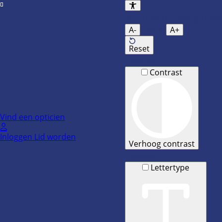
Ga
naar
Verander de lettergrootte
de
A-
100
%
A+
inhoud
Reset
Contrast
Contrast
Vind een opticien
Inloggen
Lid worden
Verhoog contrast
Dyslexie
Lettertype