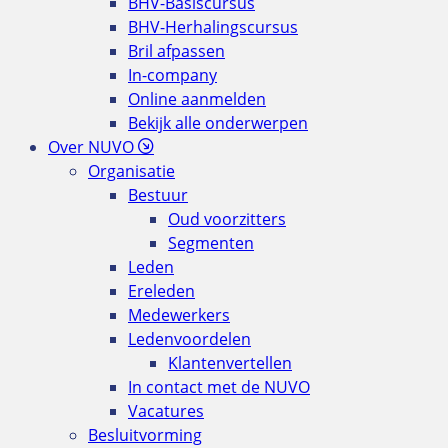
BHV-Basiscursus
BHV-Herhalingscursus
Bril afpassen
In-company
Online aanmelden
Bekijk alle onderwerpen
Over NUVO
Organisatie
Bestuur
Oud voorzitters
Segmenten
Leden
Ereleden
Medewerkers
Ledenvoordelen
Klantenvertellen
In contact met de NUVO
Vacatures
Besluitvorming