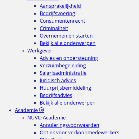
Aansprakelijkheid
Bedrijfsvoering
Consumentenrecht
Criminaliteit
Overnemen en starten
Bekijk alle onderwerpen
Werkgever
Advies en ondersteuning
Verzuimbegeleiding
Salarisadministratie
Juridisch advies
Huurprijsbemiddeling
Bedrijfsadvies
Bekijk alle onderwerpen
Academie
NUVO Academie
Annuleringsvoorwaarden
Optiek voor verkoopmedewerkers