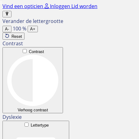
Ga
Vind een opticien
Inloggen
Lid worden
naar
de
Verander de lettergrootte
inhoud
100
%
A-
A+
Reset
Contrast
Contrast
Verhoog contrast
Dyslexie
Lettertype