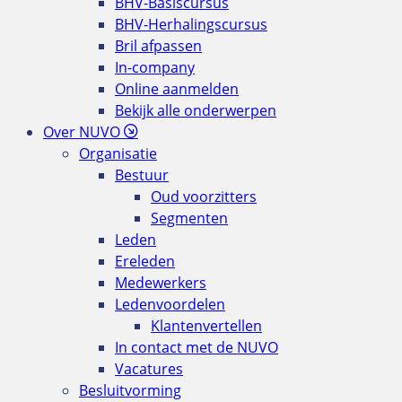
BHV-Basiscursus
BHV-Herhalingscursus
Bril afpassen
In-company
Online aanmelden
Bekijk alle onderwerpen
Over NUVO
Organisatie
Bestuur
Oud voorzitters
Segmenten
Leden
Ereleden
Medewerkers
Ledenvoordelen
Klantenvertellen
In contact met de NUVO
Vacatures
Besluitvorming