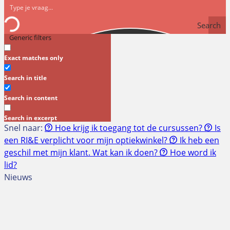
Search
Generic filters
Exact matches only
Search in title
Search in content
Search in excerpt
Snel naar:
Hoe krijg ik toegang tot de cursussen?
Is
een RI&E verplicht voor mijn optiekwinkel?
Ik heb een
geschil met mijn klant. Wat kan ik doen?
Hoe word ik
lid?
Nieuws