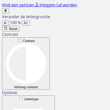
Ga
Vind een opticien
Inloggen
Lid worden
naar
de
Verander de lettergrootte
inhoud
100
%
A-
A+
Reset
Contrast
Contrast
Verhoog contrast
Dyslexie
Lettertype