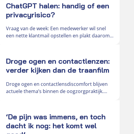
ChatGPT halen: handig of een
privacyrisico?
Vraag van de week: Een medewerker wil snel
een nette klantmail opstellen en plakt daarom
de oorspronkelijke mail in…
Actueel
Droge ogen en contactlenzen:
verder kijken dan de traanfilm
Droge ogen en contactlensdiscomfort blijven
actuele thema’s binnen de oogzorgpraktijk.
Door toenemend schermgebruik,
veranderende leefomstandigheden en de
Actueel
groeiende vraag…
‘De pijn was immens, en toch
dacht ik nog: het komt wel