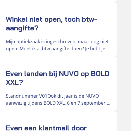
duidelijke en onderbouwde oplossing voor
hun…
Actueel
Winkel niet open, toch btw-
aangifte?
Mijn optiekzaak is ingeschreven, maar nog niet
open. Moet ik al btw-aangifte doen? Je hebt je
optiekzaak ingeschreven bij…
Actueel
Even landen bij NUVO op BOLD
XXL?
Standnummer V01Ook dit jaar is de NUVO
aanwezig tijdens BOLD XXL, 6 en 7 september in
de Brabanthallen. Deze…
Actueel
Even een klantmail door