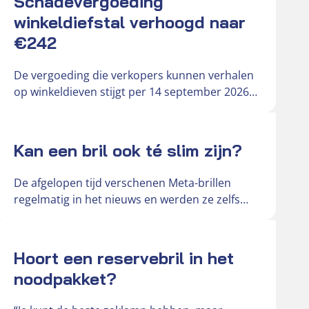
Schadevergoeding
winkeldiefstal verhoogd naar
€242
De vergoeding die verkopers kunnen verhalen
op winkeldieven stijgt per 14 september 2026
van € 181 naar € 242….
Actueel
Kan een bril ook té slim zijn?
De afgelopen tijd verschenen Meta-brillen
regelmatig in het nieuws en werden ze zelfs
omschreven als ‘gluurbrillen’. De slimme
brillen…
Actueel
Hoort een reservebril in het
noodpakket?