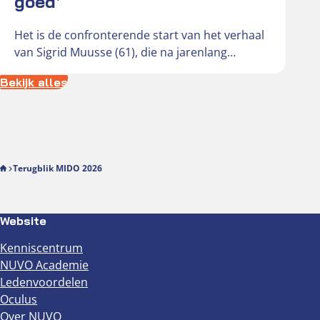
goed’
Het is de confronterende start van het verhaal
van Sigrid Muusse (61), die na jarenlang
probleemloos contactlensgebruik werd
Bekijk alles
getroffen…
Terugblik MIDO 2026
Website
Kenniscentrum
NUVO Academie
Ledenvoordelen
Oculus
Over NUVO