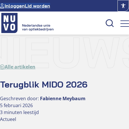
Ga
Inloggen
Lid worden
naar
de
inhoud
NIEUW
Kenniscentrum
Academie
Alle artikelen
Over NUVO
Oculus
Terugblik MIDO 2026
Geschreven door:
Fabienne Meybaum
Optiekcentrum
5 februari 2026
3 minuten leestijd
Actueel