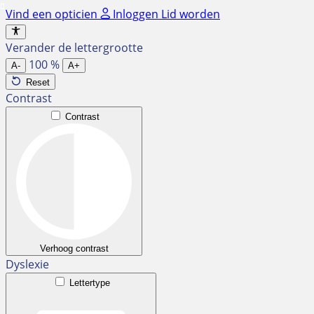
Ga
Vind een opticien
Inloggen
Lid worden
naar
de
Verander de lettergrootte
inhoud
100
%
A-
A+
Reset
Contrast
Contrast
Verhoog contrast
Dyslexie
Lettertype