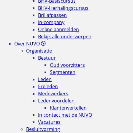
BHV-Basiscursus
BHV-Herhalingscursus
Bril afpassen
In-company
Online aanmelden
Bekijk alle onderwerpen
Over NUVO
Organisatie
Bestuur
Oud voorzitters
Segmenten
Leden
Ereleden
Medewerkers
Ledenvoordelen
Klantenvertellen
In contact met de NUVO
Vacatures
Besluitvorming