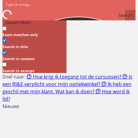
Search
Generic filters
Exact matches only
Search in title
Search in content
Search in excerpt
Snel naar:
Hoe krijg ik toegang tot de cursussen?
Is
een RI&E verplicht voor mijn optiekwinkel?
Ik heb een
geschil met mijn klant. Wat kan ik doen?
Hoe word ik
lid?
Nieuws