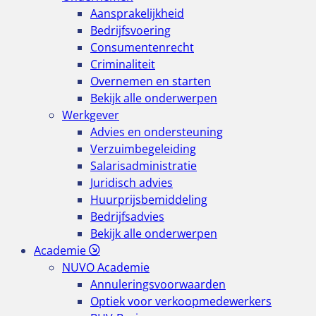
Aansprakelijkheid
Bedrijfsvoering
Consumentenrecht
Criminaliteit
Overnemen en starten
Bekijk alle onderwerpen
Werkgever
Advies en ondersteuning
Verzuimbegeleiding
Salarisadministratie
Juridisch advies
Huurprijsbemiddeling
Bedrijfsadvies
Bekijk alle onderwerpen
Academie
NUVO Academie
Annuleringsvoorwaarden
Optiek voor verkoopmedewerkers