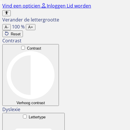
Ga
Vind een opticien
Inloggen
Lid worden
naar
de
Verander de lettergrootte
inhoud
100
%
A-
A+
Reset
Contrast
Contrast
Verhoog contrast
Dyslexie
Lettertype