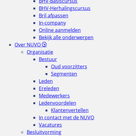
BHV-Basiscursus
BHV-Herhalingscursus
Bril afpassen
In-company
Online aanmelden
Bekijk alle onderwerpen
Over NUVO
Organisatie
Bestuur
Oud voorzitters
Segmenten
Leden
Ereleden
Medewerkers
Ledenvoordelen
Klantenvertellen
In contact met de NUVO
Vacatures
Besluitvorming