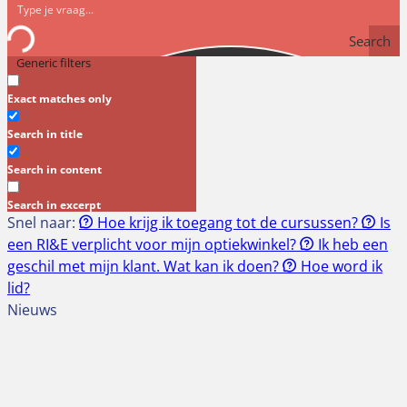
Search
Generic filters
Exact matches only
Search in title
Search in content
Search in excerpt
Snel naar:
Hoe krijg ik toegang tot de cursussen?
Is
een RI&E verplicht voor mijn optiekwinkel?
Ik heb een
geschil met mijn klant. Wat kan ik doen?
Hoe word ik
lid?
Nieuws