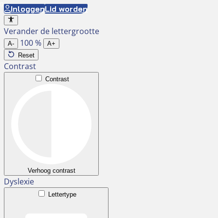
Ga
Inloggen
Lid worden
naar
Verander de lettergrootte
de
100
%
inhoud
A-
A+
Reset
Contrast
Contrast
Verhoog contrast
Dyslexie
Lettertype