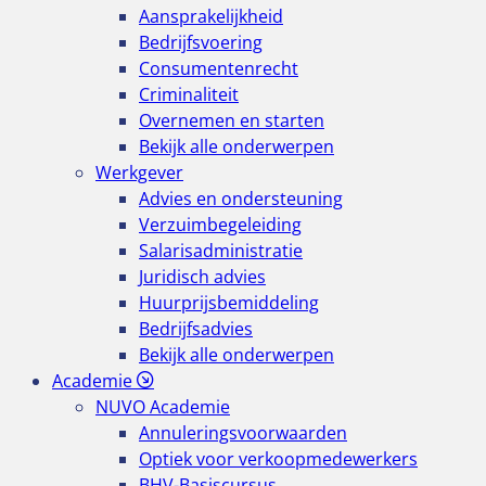
Aansprakelijkheid
Bedrijfsvoering
Consumentenrecht
Criminaliteit
Overnemen en starten
Bekijk alle onderwerpen
Werkgever
Advies en ondersteuning
Verzuimbegeleiding
Salarisadministratie
Juridisch advies
Huurprijsbemiddeling
Bedrijfsadvies
Bekijk alle onderwerpen
Academie
NUVO Academie
Annuleringsvoorwaarden
Optiek voor verkoopmedewerkers
BHV-Basiscursus