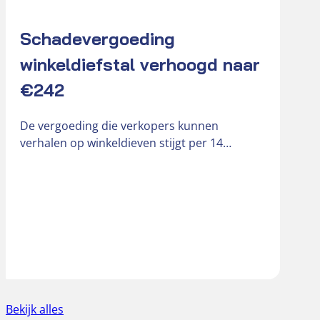
Schadevergoeding
K
winkeldiefstal verhoogd naar
De
€242
re
om
De vergoeding die verkopers kunnen
br
verhalen op winkeldieven stijgt per 14
september 2026 van € 181 naar € 242….
Bekijk alles