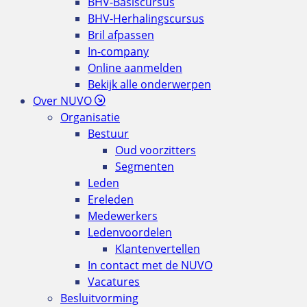
BHV-Basiscursus
BHV-Herhalingscursus
Bril afpassen
In-company
Online aanmelden
Bekijk alle onderwerpen
Over NUVO
Organisatie
Bestuur
Oud voorzitters
Segmenten
Leden
Ereleden
Medewerkers
Ledenvoordelen
Klantenvertellen
In contact met de NUVO
Vacatures
Besluitvorming