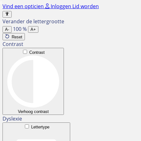
Ga
Vind een opticien
Inloggen
Lid worden
naar
de
Verander de lettergrootte
inhoud
100
%
A-
A+
Reset
Contrast
Contrast
Verhoog contrast
Dyslexie
Lettertype