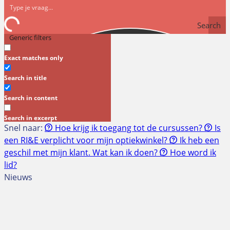
Search
Generic filters
Exact matches only
Search in title
Search in content
Search in excerpt
Snel naar:
Hoe krijg ik toegang tot de cursussen?
Is
een RI&E verplicht voor mijn optiekwinkel?
Ik heb een
geschil met mijn klant. Wat kan ik doen?
Hoe word ik
lid?
Nieuws