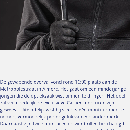
De gewapende overval vond rond 16:00 plaats aan de
Metropolestraat in Almere. Het gaat om een minderjarige
jongen die de optiekzaak wist binnen te dringen. Het doel
zal vermoedelijk de exclusieve Cartier-monturen zijn
geweest. Uiteindelijk wist hij slechts één montuur mee te
nemen, vermoedelijk per ongeluk van een ander merk.
Daarnaast zijn twee monturen en vier brillen beschadigd