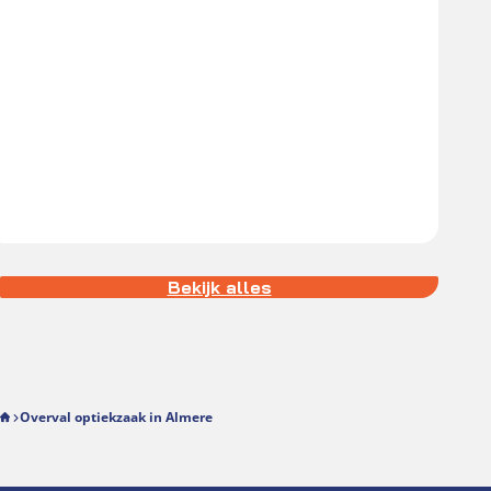
E
D
h
d
h
Bekijk alles
Overval optiekzaak in Almere