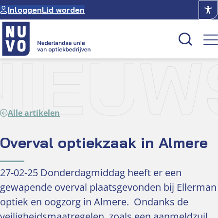
Ga
Inloggen
Lid worden
naar
de
inhoud
NIEUW
Kenniscentrum
Academie
Alle artikelen
Over NUVO
Oculus
Overval optiekzaak in Almere
Optiekcentrum
27-02-25 Donderdagmiddag heeft er een
gewapende overval plaatsgevonden bij Ellerman
optiek en oogzorg in Almere. Ondanks de
veiligheidsmaatregelen, zoals een aanmeldzuil