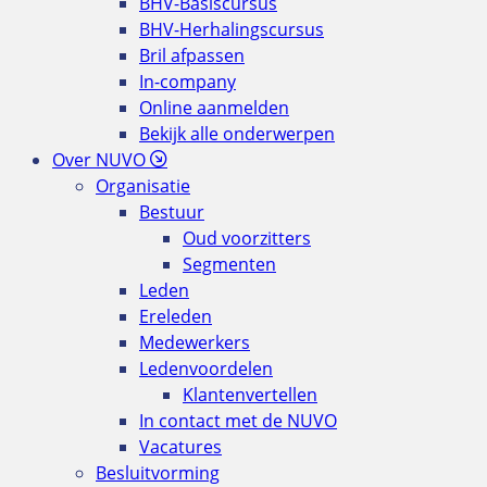
BHV-Basiscursus
BHV-Herhalingscursus
Bril afpassen
In-company
Online aanmelden
Bekijk alle onderwerpen
Over NUVO
Organisatie
Bestuur
Oud voorzitters
Segmenten
Leden
Ereleden
Medewerkers
Ledenvoordelen
Klantenvertellen
In contact met de NUVO
Vacatures
Besluitvorming