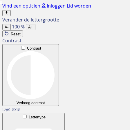
Ga
Vind een opticien
Inloggen
Lid worden
naar
de
Verander de lettergrootte
inhoud
100
%
A-
A+
Reset
Contrast
Contrast
Verhoog contrast
Dyslexie
Lettertype