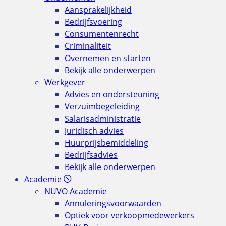
Aansprakelijkheid
Bedrijfsvoering
Consumentenrecht
Criminaliteit
Overnemen en starten
Bekijk alle onderwerpen
Werkgever
Advies en ondersteuning
Verzuimbegeleiding
Salarisadministratie
Juridisch advies
Huurprijsbemiddeling
Bedrijfsadvies
Bekijk alle onderwerpen
Academie
NUVO Academie
Annuleringsvoorwaarden
Optiek voor verkoopmedewerkers