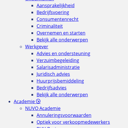
Aansprakelijkheid
Bedrijfsvoering
Consumentenrecht
Criminaliteit
Overnemen en starten
Bekijk alle onderwerpen
Werkgever
Advies en ondersteuning
Verzuimbegeleiding
Salarisadministratie
Juridisch advies
Huurprijsbemiddeling
Bedrijfsadvies
Bekijk alle onderwerpen
Academie
NUVO Academie
Annuleringsvoorwaarden
Optiek voor verkoopmedewerkers