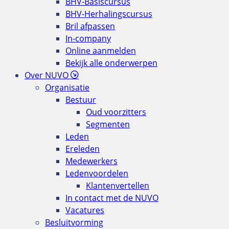
BHV-Basiscursus
BHV-Herhalingscursus
Bril afpassen
In-company
Online aanmelden
Bekijk alle onderwerpen
Over NUVO
Organisatie
Bestuur
Oud voorzitters
Segmenten
Leden
Ereleden
Medewerkers
Ledenvoordelen
Klantenvertellen
In contact met de NUVO
Vacatures
Besluitvorming