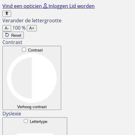
Ga
Vind een opticien
Inloggen
Lid worden
naar
de
Verander de lettergrootte
inhoud
100
%
A-
A+
Reset
Contrast
Contrast
Verhoog contrast
Dyslexie
Lettertype