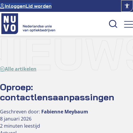
Ga
Inloggen
Lid worden
naar
de
inhoud
NIEUW
Kenniscentrum
Academie
Alle artikelen
Over NUVO
Oculus
Oproep:
contactlensaanpassingen
Optiekcentrum
Geschreven door:
Fabienne Meybaum
8 januari 2026
2 minuten leestijd