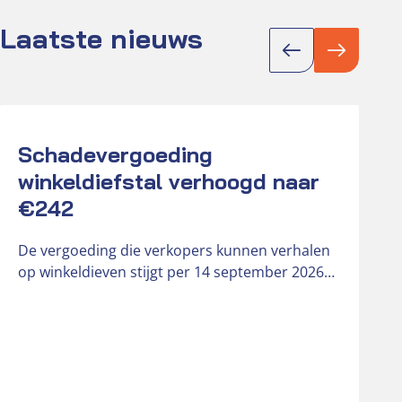
Laatste nieuws
Actueel
Act
Schadevergoeding
K
winkeldiefstal verhoogd naar
D
€242
r
o
De vergoeding die verkopers kunnen verhalen
b
op winkeldieven stijgt per 14 september 2026
van € 181 naar € 242….