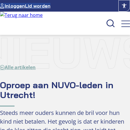
Ga
Inloggen
Lid worden
naar
de
inhoud
NIEUW
Kenniscentrum
Academie
Alle artikelen
Over NUVO
Oculus
Oproep aan NUVO-leden in
Utrecht!
Optiekcentrum
Steeds meer ouders kunnen de bril voor hun
kind niet betalen. Het gevolg is dat er kinderen