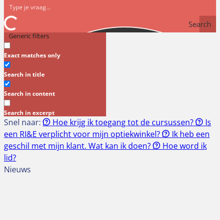
Search
Generic filters
Exact matches only
Search in title
Search in content
Search in excerpt
Snel naar:
Hoe krijg ik toegang tot de cursussen?
Is
een RI&E verplicht voor mijn optiekwinkel?
Ik heb een
geschil met mijn klant. Wat kan ik doen?
Hoe word ik
lid?
Nieuws