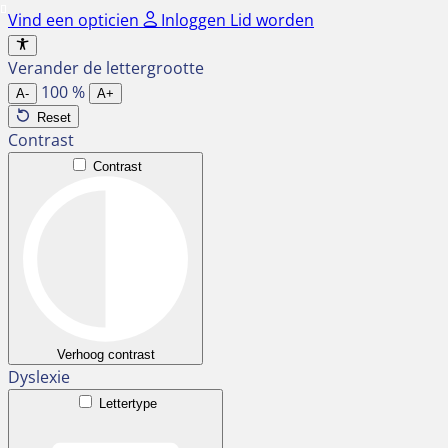
Ga
Vind een opticien
Inloggen
Lid worden
naar
de
Verander de lettergrootte
inhoud
100
%
A-
A+
Reset
Contrast
Contrast
Verhoog contrast
Dyslexie
Lettertype