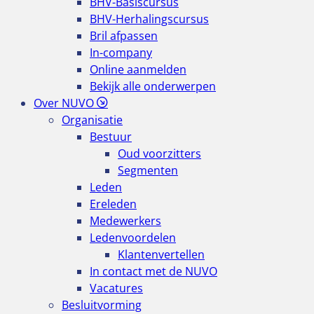
BHV-Basiscursus
BHV-Herhalingscursus
Bril afpassen
In-company
Online aanmelden
Bekijk alle onderwerpen
Over NUVO
Organisatie
Bestuur
Oud voorzitters
Segmenten
Leden
Ereleden
Medewerkers
Ledenvoordelen
Klantenvertellen
In contact met de NUVO
Vacatures
Besluitvorming