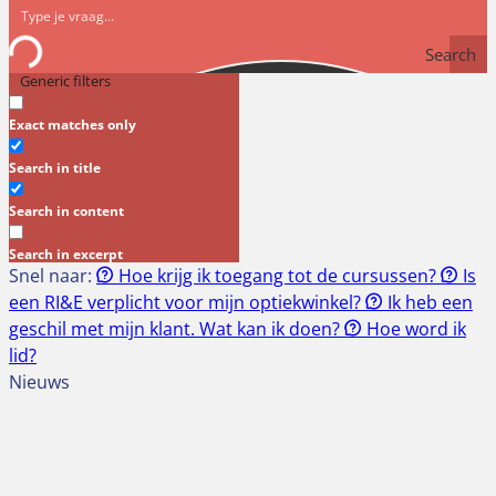
Search
Generic filters
Exact matches only
Search in title
Search in content
Search in excerpt
Snel naar:
Hoe krijg ik toegang tot de cursussen?
Is
een RI&E verplicht voor mijn optiekwinkel?
Ik heb een
geschil met mijn klant. Wat kan ik doen?
Hoe word ik
lid?
Nieuws