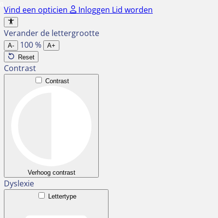
Ga
Vind een opticien
Inloggen
Lid worden
naar
de
Verander de lettergrootte
inhoud
100
%
A-
A+
Reset
Contrast
Contrast
Verhoog contrast
Dyslexie
Lettertype