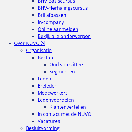
BHV-Basiscursus
BHV-Herhalingscursus
Bril afpassen
In-company
Online aanmelden
Bekijk alle onderwerpen
Over NUVO
Organisatie
Bestuur
Oud voorzitters
Segmenten
Leden
Ereleden
Medewerkers
Ledenvoordelen
Klantenvertellen
In contact met de NUVO
Vacatures
Besluitvorming