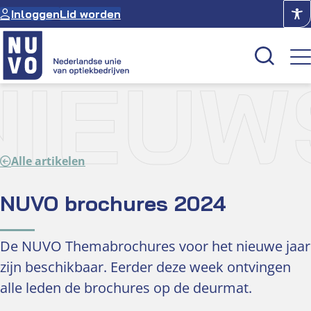
Ga
Inloggen
Lid worden
naar
de
inhoud
NIEUW
Kenniscentrum
Academie
Alle artikelen
Over NUVO
Oculus
NUVO brochures 2024
Optiekcentrum
De NUVO Themabrochures voor het nieuwe jaar
zijn beschikbaar. Eerder deze week ontvingen
alle leden de brochures op de deurmat.