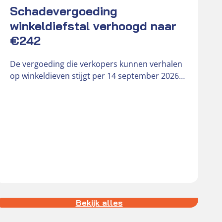
Schadevergoeding
K
winkeldiefstal verhoogd naar
D
€242
r
o
De vergoeding die verkopers kunnen verhalen
b
op winkeldieven stijgt per 14 september 2026
van € 181 naar € 242….
Bekijk alles