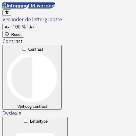
Ga
Inloggen
Lid worden
naar
Verander de lettergrootte
de
100
%
inhoud
A-
A+
Reset
Contrast
Contrast
Verhoog contrast
Dyslexie
Lettertype