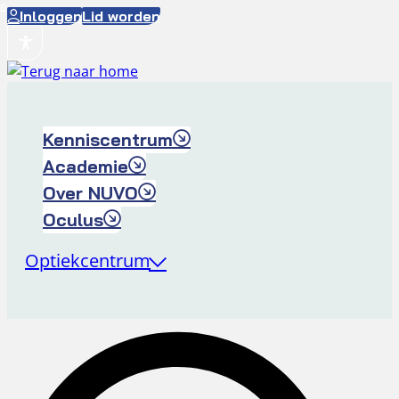
Ga
Inloggen
Lid worden
naar
de
inhoud
Kenniscentrum
Academie
Over NUVO
Oculus
Optiekcentrum