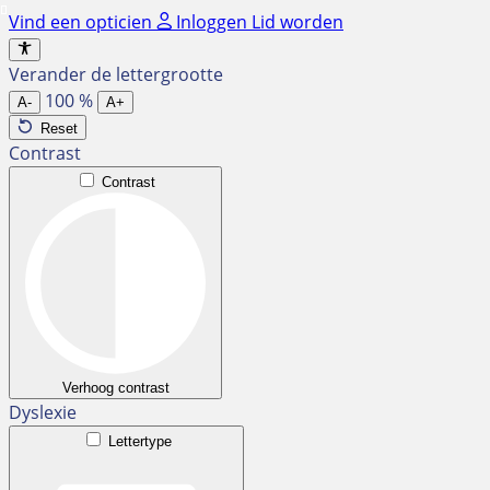
Ga
Vind een opticien
Inloggen
Lid worden
naar
de
Verander de lettergrootte
inhoud
100
%
A-
A+
Reset
Contrast
Contrast
Verhoog contrast
Dyslexie
Lettertype