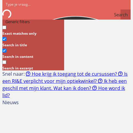
Search
Generic filters
Exact matches only
Search in title
Search in content
Search in excerpt
Snel naar:
Hoe krijg ik toegang tot de cursussen?
Is
een RI&E verplicht voor mijn optiekwinkel?
Ik heb een
geschil met mijn klant. Wat kan ik doen?
Hoe word ik
lid?
Nieuws