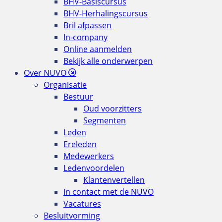
BHV-Basiscursus
BHV-Herhalingscursus
Bril afpassen
In-company
Online aanmelden
Bekijk alle onderwerpen
Over NUVO
Organisatie
Bestuur
Oud voorzitters
Segmenten
Leden
Ereleden
Medewerkers
Ledenvoordelen
Klantenvertellen
In contact met de NUVO
Vacatures
Besluitvorming