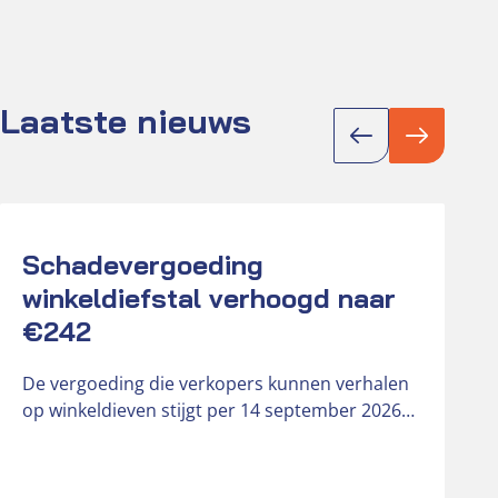
Laatste nieuws
Actueel
Act
Schadevergoeding
K
winkeldiefstal verhoogd naar
D
€242
r
o
De vergoeding die verkopers kunnen verhalen
b
op winkeldieven stijgt per 14 september 2026
van € 181 naar € 242….