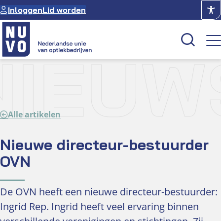
Ga
Inloggen
Lid worden
naar
de
inhoud
NIEUW
Kenniscentrum
Academie
Alle artikelen
Over NUVO
Oculus
Nieuwe directeur-bestuurder
OVN
Optiekcentrum
De OVN heeft een nieuwe directeur-bestuurder:
Ingrid Rep. Ingrid heeft veel ervaring binnen