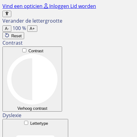
Ga
Vind een opticien
Inloggen
Lid worden
naar
de
Verander de lettergrootte
inhoud
100
%
A-
A+
Reset
Contrast
Contrast
Verhoog contrast
Dyslexie
Lettertype