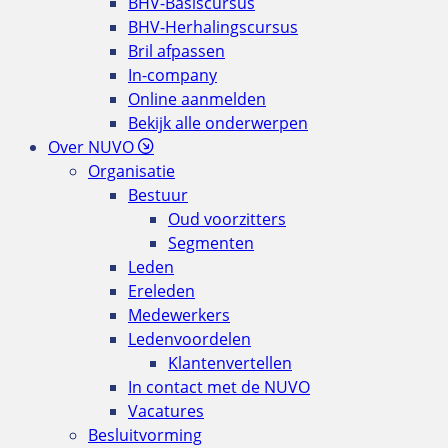
BHV-Basiscursus
BHV-Herhalingscursus
Bril afpassen
In-company
Online aanmelden
Bekijk alle onderwerpen
Over NUVO
Organisatie
Bestuur
Oud voorzitters
Segmenten
Leden
Ereleden
Medewerkers
Ledenvoordelen
Klantenvertellen
In contact met de NUVO
Vacatures
Besluitvorming