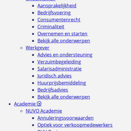
Aansprakelijkheid
Bedrijfsvoering
Consumentenrecht
Criminaliteit
Overnemen en starten
Bekijk alle onderwerpen
Werkgever
Advies en ondersteuning
Verzuimbegeleiding
Salarisadministratie
Juridisch advies
Huurprijsbemiddeling
Bedrijfsadvies
Bekijk alle onderwerpen
Academie
NUVO Academie
Annuleringsvoorwaarden
Optiek voor verkoopmedewerkers