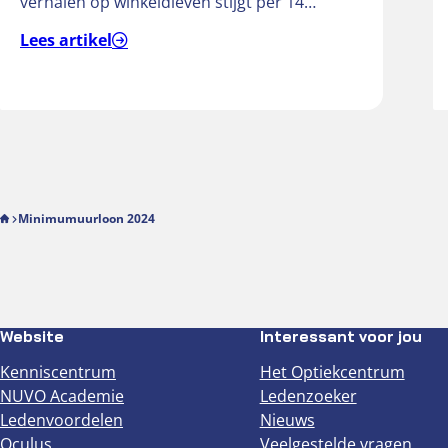
verhalen op winkeldieven stijgt per 14
september 2026 van € 181 naar € 242….
Lees artikel
Minimumuurloon 2024
Website
Interessant voor jou
Kenniscentrum
Het Optiekcentrum
NUVO Academie
Ledenzoeker
Ledenvoordelen
Nieuws
Oculus
Veelgestelde vragen