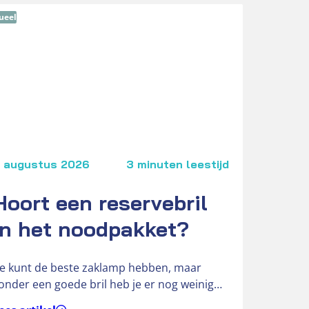
ueel
Actue
 augustus 2026
3 minuten leestijd
3 
Hoort een reservebril
V
in het noodpakket?
O
Je kunt de beste zaklamp hebben, maar
Ben
onder een goede bril heb je er nog weinig
& H
an,” vertelt Hendri,…