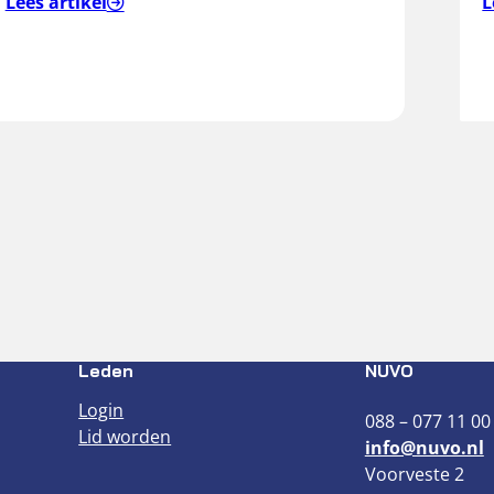
Lees artikel
L
brillen…
Leden
NUVO
Login
088 – 077 11 00
Lid worden
info@nuvo.nl
Voorveste 2