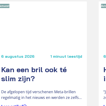
Actueel
Act
6 augustus 2026
1 minuut leestijd
6
Kan een bril ook té
slim zijn?
De afgelopen tijd verschenen Meta-brillen
“
regelmatig in het nieuws en werden ze zelfs
z
omschreven als ‘gluurbrillen’. De slimme
a