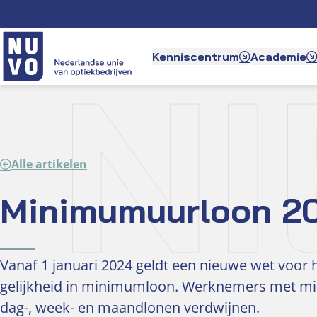
Ga
naar
de
N
Kenniscentrum
Academie
inhoud
Alle artikelen
Minimumuurloon 2
Vanaf 1 januari 2024 geldt een nieuwe wet voor
gelijkheid in minimumloon. Werknemers met mi
dag-, week- en maandlonen verdwijnen.