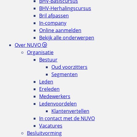
BHV-Basiscursus
BHV-Herhalingscursus
Bril afpassen
In-company
Online aanmelden
Bekijk alle onderwerpen
Over NUVO
Organisatie
Bestuur
Oud voorzitters
Segmenten
Leden
Ereleden
Medewerkers
Ledenvoordelen
Klantenvertellen
In contact met de NUVO
Vacatures
Besluitvorming