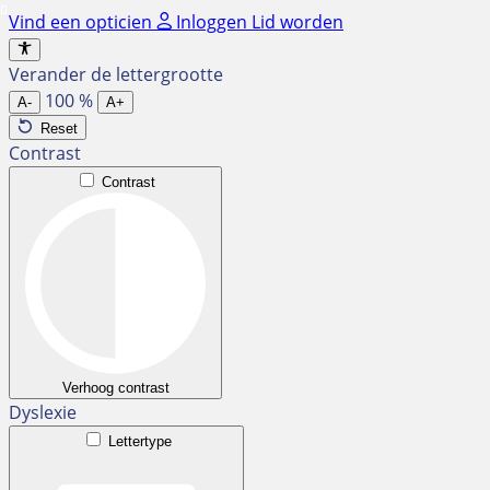
Ga
Vind een opticien
Inloggen
Lid worden
naar
de
Verander de lettergrootte
inhoud
100
%
A-
A+
Reset
Contrast
Contrast
Verhoog contrast
Dyslexie
Lettertype