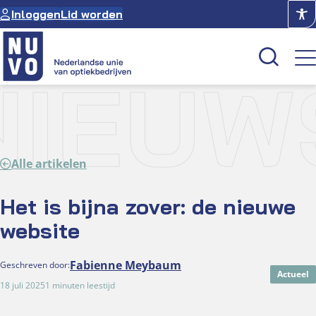
Ga
Inloggen
Lid worden
naar
de
inhoud
NIEUW
Kenniscentrum
Academie
Alle artikelen
Over NUVO
Oculus
Het is bijna zover: de nieuwe
website
Optiekcentrum
Fabienne Meybaum
Geschreven door:
Actueel
18 juli 2025
1 minuten leestijd