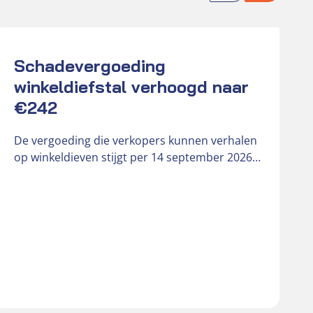
Actueel
Act
Schadevergoeding
winkeldiefstal verhoogd naar
€242
De vergoeding die verkopers kunnen verhalen
op winkeldieven stijgt per 14 september 2026
van € 181 naar € 242….
K
D
r
o
b