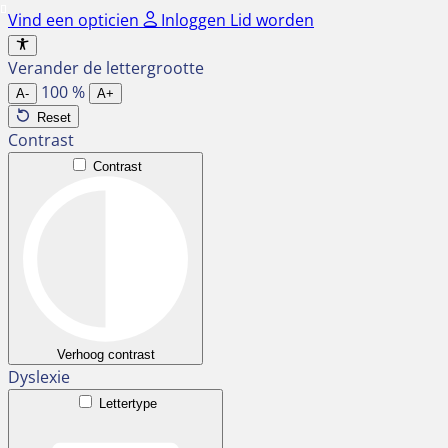
Ga
Vind een opticien
Inloggen
Lid worden
naar
de
Verander de lettergrootte
inhoud
100
%
A-
A+
Reset
Contrast
Contrast
Verhoog contrast
Dyslexie
Lettertype