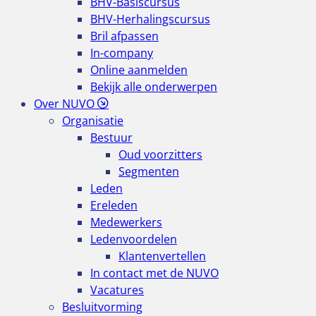
BHV-Basiscursus
BHV-Herhalingscursus
Bril afpassen
In-company
Online aanmelden
Bekijk alle onderwerpen
Over NUVO
Organisatie
Bestuur
Oud voorzitters
Segmenten
Leden
Ereleden
Medewerkers
Ledenvoordelen
Klantenvertellen
In contact met de NUVO
Vacatures
Besluitvorming