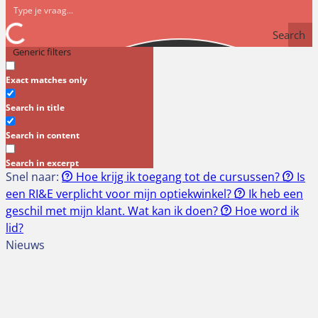
Search
Generic filters
Exact matches only
Search in title
Search in content
Search in excerpt
Snel naar:
Hoe krijg ik toegang tot de cursussen?
Is
een RI&E verplicht voor mijn optiekwinkel?
Ik heb een
geschil met mijn klant. Wat kan ik doen?
Hoe word ik
lid?
Nieuws